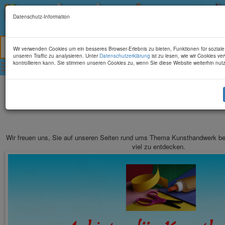
Datenschutz-Information
Alles rund um Kunst und Kunsthandwerk
Bitte betrachten Sie unsere Seite
im Querformat
Wir verwenden Cookies um ein besseres Browser-Erlebnis zu bieten, Funktionen für soziale
Diesen Hinweis ausblenden
unseren Traffic zu analysieren. Unter
Datenschutzerklärung
ist zu lesen, wie wir Cookies 
Toggle main menu visibility
kontrollieren kann. Sie stimmen unseren Cookies zu, wenn Sie diese Website weiterhin nut
Wir freuen uns, Sie auf unseren Seiten rund ums Thema Kunsthandwerk beg
viel zu entdecken.